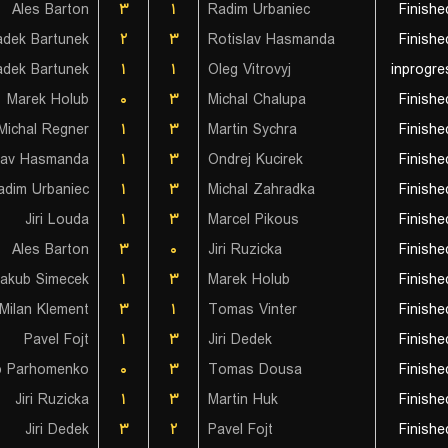
Ales Barton
۳
۱
Radim Urbaniec
Finishe
dek Bartunek
۲
۳
Rotislav Hasmanda
Finishe
dek Bartunek
۱
۱
Oleg Vitrovyj
inprogre
Marek Holub
۰
۳
Michal Chalupa
Finishe
Michal Regner
۱
۳
Martin Sychra
Finishe
lav Hasmanda
۱
۳
Ondrej Kucirek
Finishe
adim Urbaniec
۱
۳
Michal Zahradka
Finishe
Jiri Louda
۱
۳
Marcel Pikous
Finishe
Ales Barton
۳
۰
Jiri Ruzicka
Finishe
Jakub Simecek
۱
۳
Marek Holub
Finishe
Milan Klement
۳
۱
Tomas Vinter
Finishe
Pavel Fojt
۱
۳
Jiri Dedek
Finishe
o Parhomenko
۰
۳
Tomas Dousa
Finishe
Jiri Ruzicka
۱
۳
Martin Huk
Finishe
Jiri Dedek
۳
۲
Pavel Fojt
Finishe