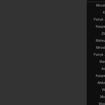
Miros
K
Patryk 
Kacpe
Zb
Mateu
Miros
Patryk 
Mar
Ad
Kacpe
Alek
W
Mi
Woj