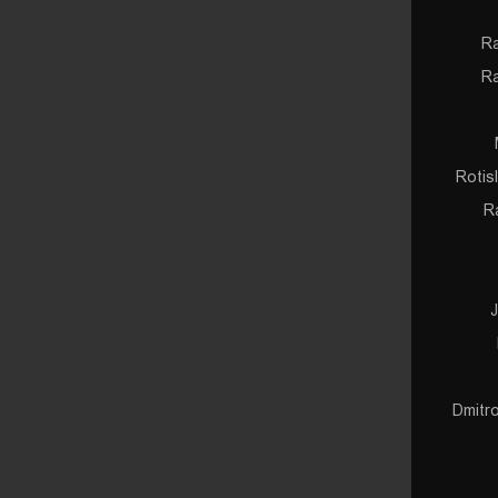
Ra
Ra
Rotis
R
Dmitr