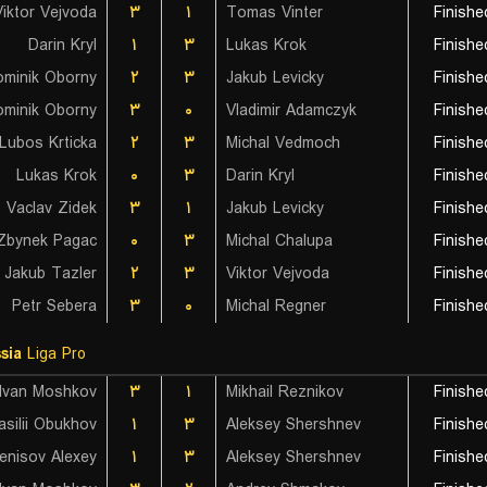
Viktor Vejvoda
۳
۱
Tomas Vinter
Finishe
Darin Kryl
۱
۳
Lukas Krok
Finishe
minik Oborny
۲
۳
Jakub Levicky
Finishe
minik Oborny
۳
۰
Vladimir Adamczyk
Finishe
Lubos Krticka
۲
۳
Michal Vedmoch
Finishe
Lukas Krok
۰
۳
Darin Kryl
Finishe
Vaclav Zidek
۳
۱
Jakub Levicky
Finishe
Zbynek Pagac
۰
۳
Michal Chalupa
Finishe
Jakub Tazler
۲
۳
Viktor Vejvoda
Finishe
Petr Sebera
۳
۰
Michal Regner
Finishe
sia
Liga Pro
Ivan Moshkov
۳
۱
Mikhail Reznikov
Finishe
asilii Obukhov
۱
۳
Aleksey Shershnev
Finishe
enisov Alexey
۱
۳
Aleksey Shershnev
Finishe