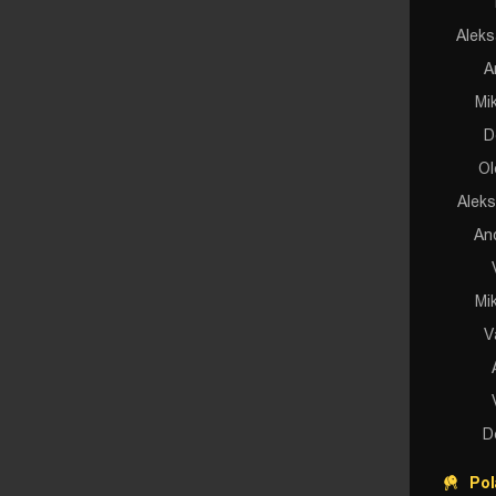
Aleks
A
Mi
D
Ol
Alek
An
Mi
V
D
Pol