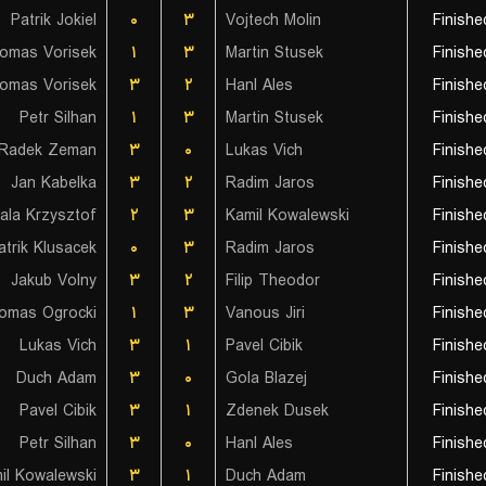
Patrik Jokiel
۰
۳
Vojtech Molin
Finishe
omas Vorisek
۱
۳
Martin Stusek
Finishe
omas Vorisek
۳
۲
Hanl Ales
Finishe
Petr Silhan
۱
۳
Martin Stusek
Finishe
Radek Zeman
۳
۰
Lukas Vich
Finishe
Jan Kabelka
۳
۲
Radim Jaros
Finishe
ala Krzysztof
۲
۳
Kamil Kowalewski
Finishe
atrik Klusacek
۰
۳
Radim Jaros
Finishe
Jakub Volny
۳
۲
Filip Theodor
Finishe
omas Ogrocki
۱
۳
Vanous Jiri
Finishe
Lukas Vich
۳
۱
Pavel Cibik
Finishe
Duch Adam
۳
۰
Gola Blazej
Finishe
Pavel Cibik
۳
۱
Zdenek Dusek
Finishe
Petr Silhan
۳
۰
Hanl Ales
Finishe
il Kowalewski
۳
۱
Duch Adam
Finishe