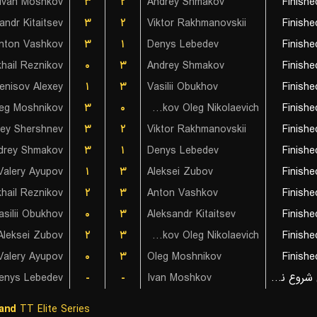
Ivan Moshkov
۳
۲
Andrey Shmakov
Finishe
andr Kitaitsev
۳
۲
Viktor Rakhmanovskii
Finishe
nton Vashkov
۳
۱
Denys Lebedev
Finishe
khail Reznikov
۰
۳
Andrey Shmakov
Finishe
enisov Alexey
۱
۳
Vasilii Obukhov
Finishe
eg Moshnikov
۳
۰
Barashkov Oleg Nikolaevich
Finishe
sey Shershnev
۳
۲
Viktor Rakhmanovskii
Finishe
drey Shmakov
۳
۱
Denys Lebedev
Finishe
Valery Ayupov
۱
۳
Aleksei Zubov
Finishe
khail Reznikov
۲
۳
Anton Vashkov
Finishe
asilii Obukhov
۰
۳
Aleksandr Kitaitsev
Finishe
Aleksei Zubov
۲
۳
Barashkov Oleg Nikolaevich
Finishe
Valery Ayupov
۰
۳
Oleg Moshnikov
Finishe
enys Lebedev
-
-
Ivan Moshkov
بازی شروع نشده است
and
TT Elite Series