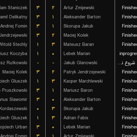
am Staniczek
۳
۲
Artur Zmijewski
Finishe
amil Delikatny
۳
۱
Aleksander Barton
Finishe
Andriej Fomin
۳
۱
Skorupa Jakub
Finishe
Jendrzejewski
۳
۲
Maciej Kolek
Finishe
Witold Stechly
۱
۳
Mateusz Baran
Finishe
iusz Koczyba
۱
۰
Lebek Marian
inprogre
sz Rutkowski
-
-
Jakub Glanowski
بازی شروع نشده است
Maciej Kolek
۳
۲
Patryk Jendrzejewski
Finishe
ciech Gluszek
۱
۳
Kacper Marchlewski
Finishe
b Pruszkowski
۳
۱
Mariusz Baron
Finishe
anus Slawomir
۳
۰
Aleksander Barton
Finishe
Kordaszewski
۰
۳
Skorupa Jakub
Finishe
ciech Gluszek
۱
۳
Adrian Fabis
Finishe
ojciech Urban
۳
۰
Lebek Marian
Finishe
Andriej Fomin
۳
۱
Artur Zmijewski
Finishe