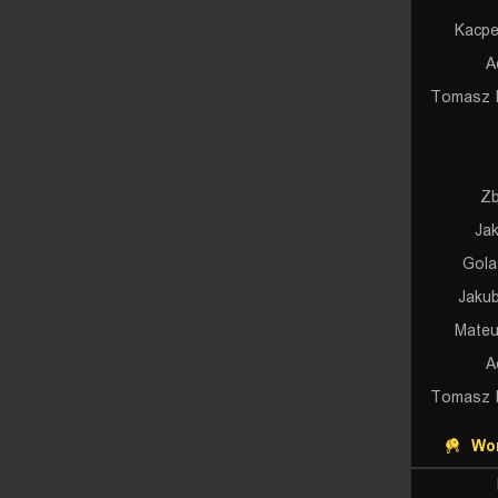
Kacpe
A
Tomasz 
Zb
Ja
Gola
Jaku
Mateu
A
Tomasz 
Wor