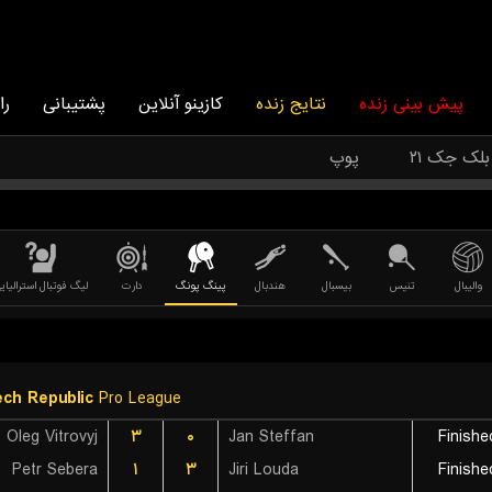
پیش بینی زنده
نتایج زنده
کازینو آنلاین
پشتیبانی
را
بلک جک ۲۱
پوپ
والیبال
تنیس
بیسبال
هندبال
پینگ پونگ
دارت
لیگ فوتبال استرالیای
ch Republic
Pro League
Oleg Vitrovyj
۳
۰
Jan Steffan
Finishe
Petr Sebera
۱
۳
Jiri Louda
Finishe