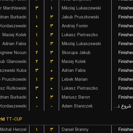
r Marchlewski
۳
۱
Mikolaj Lukaszewski
Finishe
drian Burkacki
۱
۳
Jakub Pruszkowski
Finishe
Kordaszewski
۰
۳
Andriej Fomin
Finishe
Maciej Kolek
۱
۳
Lukasz Pietraszko
Finishe
Adrian Fabis
۱
۳
Mikolaj Lukaszewski
Finishe
igniew Nocun
۲
۳
Skorupa Jakub
Finishe
kub Glanowski
۲
۳
Maciej Kolek
Finishe
szewski Kuba
۳
۰
Adrian Fabis
Finishe
b Pruszkowski
۱
۳
Lebek Marian
Finishe
sz Rutkowski
۳
۰
Lukasz Pietraszko
Finishe
drian Burkacki
۰
۳
Mariusz Baron
Finishe
Kordaszewski
-
-
Adam Staniczek
بازی شروع نشده است
ld
TT-CUP
Michal Henzel
۱
۳
Daniel Branny
Finishe