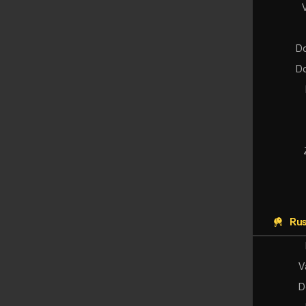
Do
Do
Rus
V
D