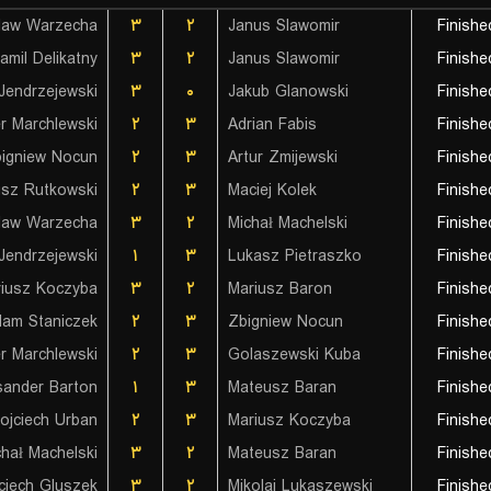
law Warzecha
۳
۲
Janus Slawomir
Finishe
amil Delikatny
۳
۲
Janus Slawomir
Finishe
Jendrzejewski
۳
۰
Jakub Glanowski
Finishe
r Marchlewski
۲
۳
Adrian Fabis
Finishe
igniew Nocun
۲
۳
Artur Zmijewski
Finishe
sz Rutkowski
۲
۳
Maciej Kolek
Finishe
law Warzecha
۳
۲
Michał Machelski
Finishe
Jendrzejewski
۱
۳
Lukasz Pietraszko
Finishe
iusz Koczyba
۳
۲
Mariusz Baron
Finishe
am Staniczek
۲
۳
Zbigniew Nocun
Finishe
r Marchlewski
۲
۳
Golaszewski Kuba
Finishe
sander Barton
۱
۳
Mateusz Baran
Finishe
ojciech Urban
۲
۳
Mariusz Koczyba
Finishe
chał Machelski
۳
۲
Mateusz Baran
Finishe
ciech Gluszek
۳
۲
Mikolaj Lukaszewski
Finishe