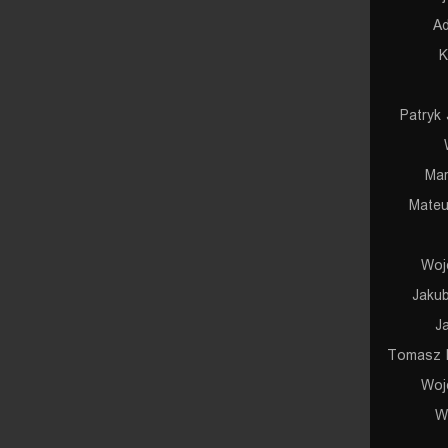
Ad
K
Patryk 
Mar
Mateu
Woj
Jaku
J
Tomasz 
Woj
W