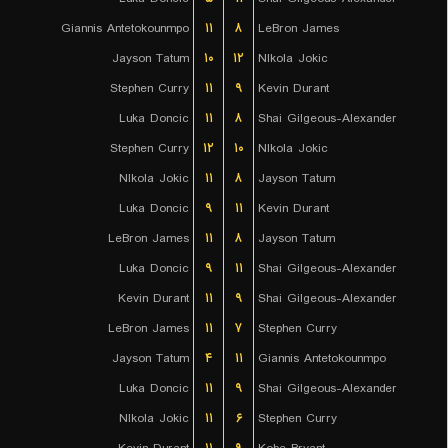
Giannis Antetokounmpo
۱۱
۸
LeBron James
Jayson Tatum
۱۰
۱۲
NIkola Jokic
Stephen Curry
۱۱
۹
Kevin Durant
Luka Doncic
۱۱
۸
Shai Gilgeous-Alexander
Stephen Curry
۱۲
۱۰
NIkola Jokic
NIkola Jokic
۱۱
۸
Jayson Tatum
Luka Doncic
۹
۱۱
Kevin Durant
LeBron James
۱۱
۸
Jayson Tatum
Luka Doncic
۹
۱۱
Shai Gilgeous-Alexander
Kevin Durant
۱۱
۹
Shai Gilgeous-Alexander
LeBron James
۱۱
۷
Stephen Curry
Jayson Tatum
۴
۱۱
Giannis Antetokounmpo
Luka Doncic
۱۱
۹
Shai Gilgeous-Alexander
NIkola Jokic
۱۱
۶
Stephen Curry