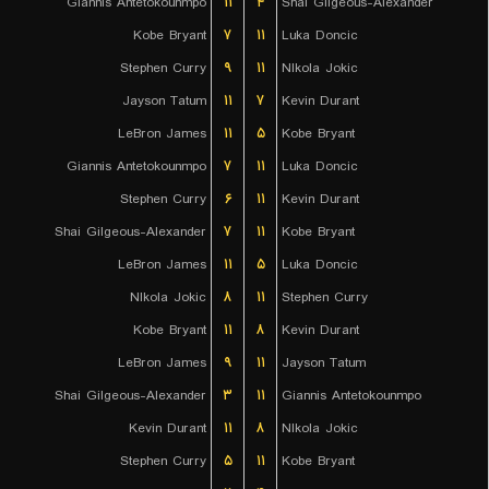
Giannis Antetokounmpo
۱۱
۴
Shai Gilgeous-Alexander
Kobe Bryant
۷
۱۱
Luka Doncic
Stephen Curry
۹
۱۱
NIkola Jokic
Jayson Tatum
۱۱
۷
Kevin Durant
LeBron James
۱۱
۵
Kobe Bryant
Giannis Antetokounmpo
۷
۱۱
Luka Doncic
Stephen Curry
۶
۱۱
Kevin Durant
Shai Gilgeous-Alexander
۷
۱۱
Kobe Bryant
LeBron James
۱۱
۵
Luka Doncic
NIkola Jokic
۸
۱۱
Stephen Curry
Kobe Bryant
۱۱
۸
Kevin Durant
LeBron James
۹
۱۱
Jayson Tatum
Shai Gilgeous-Alexander
۳
۱۱
Giannis Antetokounmpo
Kevin Durant
۱۱
۸
NIkola Jokic
Stephen Curry
۵
۱۱
Kobe Bryant