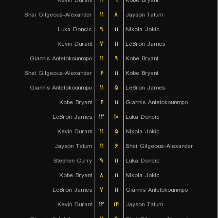
Kevin Durant
۱۱
۹
Kobe Bryant
Shai Gilgeous-Alexander
۱۱
۸
Jayson Tatum
Luka Doncic
۹
۱۱
NIkola Jokic
Kevin Durant
۷
۱۱
LeBron James
Giannis Antetokounmpo
۱۱
۹
Kobe Bryant
Shai Gilgeous-Alexander
۶
۱۱
Kobe Bryant
Giannis Antetokounmpo
۱۱
۵
LeBron James
Kobe Bryant
۶
۱۱
Giannis Antetokounmpo
LeBron James
۱۲
۱۰
Luka Doncic
Kevin Durant
۱۱
۵
NIkola Jokic
Jayson Tatum
۱۱
۶
Shai Gilgeous-Alexander
Stephen Curry
۹
۱۱
Luka Doncic
Kobe Bryant
۸
۱۱
NIkola Jokic
LeBron James
۷
۱۱
Giannis Antetokounmpo
Kevin Durant
۱۲
۱۴
Jayson Tatum