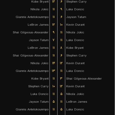
Kobe Bryant
۱۲
۶
Stephen Curry
NIkola Jokic
۱۱
۹
Luka Doncic
Giannis Antetokounmpo
۱۱
۶
Jayson Tatum
LeBron James
۱۲
۱۰
Kevin Durant
Shai Gilgeous-Alexander
۹
۱۱
NIkola Jokic
Jayson Tatum
۷
۱۱
Luka Doncic
LeBron James
۱۱
۸
Kobe Bryant
Shai Gilgeous-Alexander
۱۱
۶
Stephen Curry
NIkola Jokic
۱۴
۱۲
Kevin Durant
Giannis Antetokounmpo
۱۳
۱۱
Luka Doncic
Kobe Bryant
۱۱
۳
Shai Gilgeous-Alexander
Stephen Curry
۱۰
۱۲
Kevin Durant
Luka Doncic
۱۱
۵
NIkola Jokic
Jayson Tatum
۵
۱۱
LeBron James
Giannis Antetokounmpo
۱۱
۵
Luka Doncic