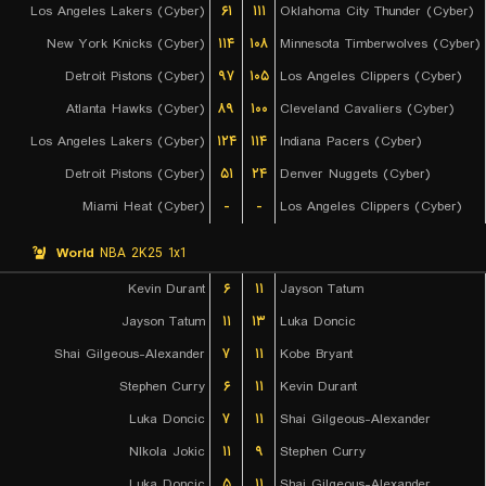
Los Angeles Lakers (Cyber)
۶۱
۱۱۱
Oklahoma City Thunder (Cyber)
New York Knicks (Cyber)
۱۱۴
۱۰۸
Minnesota Timberwolves (Cyber)
Detroit Pistons (Cyber)
۹۷
۱۰۵
Los Angeles Clippers (Cyber)
Atlanta Hawks (Cyber)
۸۹
۱۰۰
Cleveland Cavaliers (Cyber)
Los Angeles Lakers (Cyber)
۱۲۴
۱۱۴
Indiana Pacers (Cyber)
Detroit Pistons (Cyber)
۵۱
۲۴
Denver Nuggets (Cyber)
Miami Heat (Cyber)
-
-
Los Angeles Clippers (Cyber)
World
NBA 2K25 1x1
Kevin Durant
۶
۱۱
Jayson Tatum
Jayson Tatum
۱۱
۱۳
Luka Doncic
Shai Gilgeous-Alexander
۷
۱۱
Kobe Bryant
Stephen Curry
۶
۱۱
Kevin Durant
Luka Doncic
۷
۱۱
Shai Gilgeous-Alexander
NIkola Jokic
۱۱
۹
Stephen Curry
Luka Doncic
۵
۱۱
Shai Gilgeous-Alexander