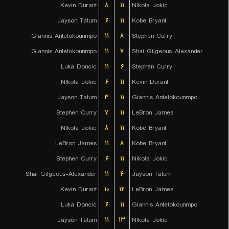
Kevin Durant
۸
۱۱
NIkola Jokic
Jayson Tatum
۶
۱۱
Kobe Bryant
Giannis Antetokounmpo
۱۱
۸
Stephen Curry
Giannis Antetokounmpo
۱۱
۷
Shai Gilgeous-Alexander
Luka Doncic
۱۱
۶
Stephen Curry
NIkola Jokic
۶
۱۱
Kevin Durant
Jayson Tatum
۳
۱۱
Giannis Antetokounmpo
Stephen Curry
۷
۱۱
LeBron James
NIkola Jokic
۸
۱۱
Kobe Bryant
LeBron James
۱۱
۸
Kobe Bryant
Stephen Curry
۶
۱۱
NIkola Jokic
Shai Gilgeous-Alexander
۱۱
۴
Jayson Tatum
Kevin Durant
۱۰
۱۲
LeBron James
Luka Doncic
۶
۱۱
Giannis Antetokounmpo
Jayson Tatum
۱۱
۱۳
NIkola Jokic