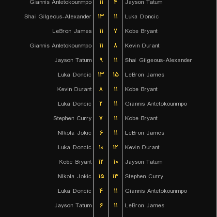
Giannis Antetokounmpo
۱۱
۴
Jayson Tatum
Shai Gilgeous-Alexander
۱۳
۱۱
Luka Doncic
LeBron James
۱۱
۷
Kobe Bryant
Giannis Antetokounmpo
۱۱
۸
Kevin Durant
Jayson Tatum
۹
۱۱
Shai Gilgeous-Alexander
Luka Doncic
۱۳
۱۵
LeBron James
Kevin Durant
۸
۱۱
Kobe Bryant
Luka Doncic
۲
۱۱
Giannis Antetokounmpo
Stephen Curry
۷
۱۱
Kobe Bryant
NIkola Jokic
۶
۱۱
LeBron James
Luka Doncic
۱۰
۱۲
Kevin Durant
Kobe Bryant
۱۲
۱۰
Jayson Tatum
NIkola Jokic
۱۵
۱۳
Stephen Curry
Luka Doncic
۴
۱۱
Giannis Antetokounmpo
Jayson Tatum
۶
۱۱
LeBron James