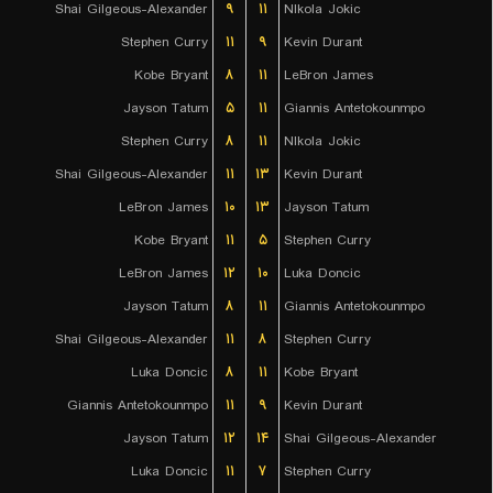
Shai Gilgeous-Alexander
۹
۱۱
NIkola Jokic
Stephen Curry
۱۱
۹
Kevin Durant
Kobe Bryant
۸
۱۱
LeBron James
Jayson Tatum
۵
۱۱
Giannis Antetokounmpo
Stephen Curry
۸
۱۱
NIkola Jokic
Shai Gilgeous-Alexander
۱۱
۱۳
Kevin Durant
LeBron James
۱۰
۱۳
Jayson Tatum
Kobe Bryant
۱۱
۵
Stephen Curry
LeBron James
۱۲
۱۰
Luka Doncic
Jayson Tatum
۸
۱۱
Giannis Antetokounmpo
Shai Gilgeous-Alexander
۱۱
۸
Stephen Curry
Luka Doncic
۸
۱۱
Kobe Bryant
Giannis Antetokounmpo
۱۱
۹
Kevin Durant
Jayson Tatum
۱۲
۱۴
Shai Gilgeous-Alexander
Luka Doncic
۱۱
۷
Stephen Curry