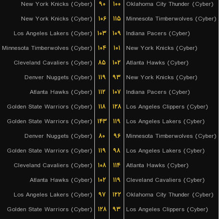
New York Knicks (Cyber)
۹۰
۱۰۰
Oklahoma City Thunder (Cyber)
New York Knicks (Cyber)
۱۰۶
۱۱۵
Minnesota Timberwolves (Cyber)
Los Angeles Lakers (Cyber)
۱۰۳
۱۰۹
Indiana Pacers (Cyber)
Minnesota Timberwolves (Cyber)
۱۰۴
۱۰۱
New York Knicks (Cyber)
Cleveland Cavaliers (Cyber)
۸۵
۱۰۲
Atlanta Hawks (Cyber)
Denver Nuggets (Cyber)
۱۱۹
۹۳
New York Knicks (Cyber)
Atlanta Hawks (Cyber)
۱۱۲
۱۰۷
Indiana Pacers (Cyber)
Golden State Warriors (Cyber)
۱۱۸
۱۲۸
Los Angeles Clippers (Cyber)
Golden State Warriors (Cyber)
۱۴۳
۱۱۹
Los Angeles Lakers (Cyber)
Denver Nuggets (Cyber)
۸۰
۹۶
Minnesota Timberwolves (Cyber)
Golden State Warriors (Cyber)
۱۱۹
۹۸
Los Angeles Lakers (Cyber)
Cleveland Cavaliers (Cyber)
۱۰۸
۱۱۴
Atlanta Hawks (Cyber)
Atlanta Hawks (Cyber)
۱۰۲
۱۱۹
Cleveland Cavaliers (Cyber)
Los Angeles Lakers (Cyber)
۹۷
۱۲۲
Oklahoma City Thunder (Cyber)
Golden State Warriors (Cyber)
۱۲۸
۹۳
Los Angeles Clippers (Cyber)