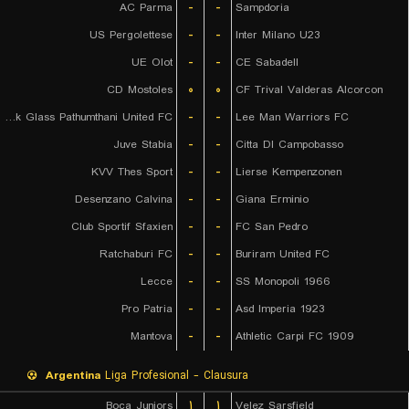
AC Parma
-
-
Sampdoria
US Pergolettese
-
-
Inter Milano U23
UE Olot
-
-
CE Sabadell
CD Mostoles
۰
۰
CF Trival Valderas Alcorcon
Bangkok Glass Pathumthani United FC
-
-
Lee Man Warriors FC
Juve Stabia
-
-
Citta DI Campobasso
KVV Thes Sport
-
-
Lierse Kempenzonen
Desenzano Calvina
-
-
Giana Erminio
Club Sportif Sfaxien
-
-
FC San Pedro
Ratchaburi FC
-
-
Buriram United FC
Lecce
-
-
SS Monopoli 1966
Pro Patria
-
-
Asd Imperia 1923
Mantova
-
-
Athletic Carpi FC 1909
Argentina
Liga Profesional - Clausura
Boca Juniors
۱
۱
Velez Sarsfield