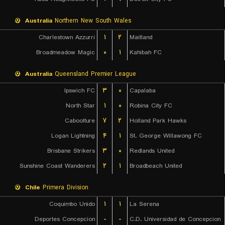
Australia
Northern New South Wales
Charlestown Azzurri
۱
۲
Maitland
Broadmeadow Magic
۰
۱
Kahibah FC
Australia
Queensland Premier League
Ipswich FC
۳
۰
Capalaba
North Star
۱
۰
Robina City FC
Caboolture
۷
۲
Holland Park Hawks
Logan Lightning
۴
۱
St. George Willawong FC
Brisbane Strikers
۳
۰
Redlands United
Sunshine Coast Wanderers
۲
۱
Broadbeach United
Chile
Primera Division
Coquimbo Unido
۱
۱
La Serena
Deportes Concepcion
-
-
C.D. Universidad de Concepcion