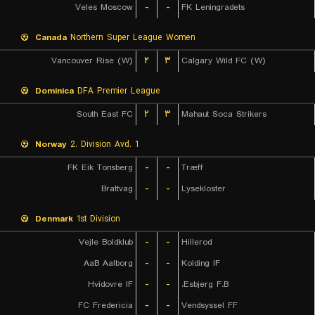
Veles Moscow
-
-
FK Leningradets
Canada
Northern Super League Women
Vancouver Rise (W)
۲
۳
Calgary Wild FC (W)
Dominica
DFA Premier League
South East FC
۲
۳
Mahaut Soca Strikers
Norway
2. Division Avd. 1
FK Eik Tonsberg
-
-
Træff
Brattvag
-
-
Lysekloster
Denmark
1st Division
Vejle Boldklub
-
-
Hillerod
AaB Aalborg
-
-
Kolding IF
Hvidovre IF
-
-
Esbjerg F.B.
FC Fredericia
-
-
Vendsyssel FF