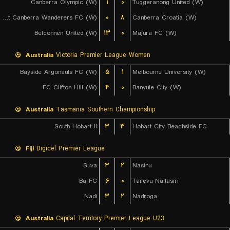
Canberra Olympic (W)
۱
۰
Tuggeranong United (W)
West Canberra Wanderers FC (W)
۰
۸
Canberra Croatia (W)
Belconnen United (W)
۱۳
۰
Majura FC (W)
Australia
Victoria Premier League Women
Bayside Argonauts FC (W)
۵
۱
Melbourne University (W)
FC Clifton Hill (W)
۴
۰
Banyule City (W)
Australia
Tasmania Southern Championship
South Hobart II
۳
۳
Hobart City Beachside FC
Fiji
Digicel Premier League
Suva
۳
۲
Nasinu
Ba FC
۶
۰
Tailevu Naitasiri
Nadi
۳
۲
Nadroga
Australia
Capital Territory Premier League U23