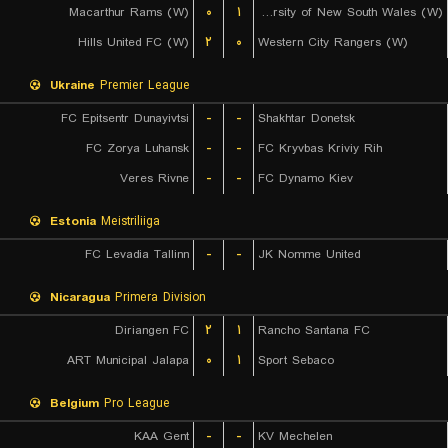
Macarthur Rams (W)
۰
۱
University of New South Wales (W)
Hills United FC (W)
۲
۰
Western City Rangers (W)
Ukraine
Premier League
FC Epitsentr Dunayivtsi
-
-
Shakhtar Donetsk
FC Zorya Luhansk
-
-
FC Kryvbas Kriviy Rih
Veres Rivne
-
-
FC Dynamo Kiev
Estonia
Meistriliiga
FC Levadia Tallinn
-
-
JK Nomme United
Nicaragua
Primera Division
Diriangen FC
۲
۱
Rancho Santana FC
ART Municipal Jalapa
۰
۱
Sport Sebaco
Belgium
Pro League
KAA Gent
-
-
KV Mechelen