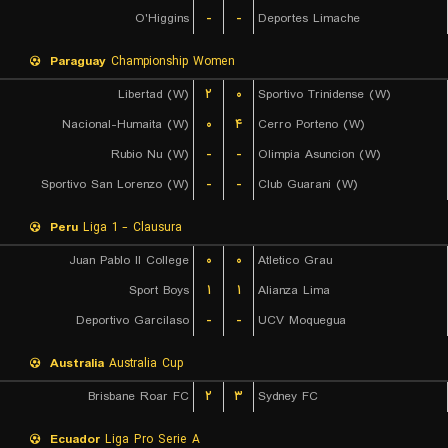
O'Higgins
-
-
Deportes Limache
Paraguay
Championship Women
Libertad (W)
۲
۰
Sportivo Trinidense (W)
Nacional-Humaita (W)
۰
۴
Cerro Porteno (W)
Rubio Nu (W)
-
-
Olimpia Asuncion (W)
Sportivo San Lorenzo (W)
-
-
Club Guarani (W)
Peru
Liga 1 - Clausura
Juan Pablo II College
۰
۰
Atletico Grau
Sport Boys
۱
۱
Alianza Lima
Deportivo Garcilaso
-
-
UCV Moquegua
Australia
Australia Cup
Brisbane Roar FC
۲
۳
Sydney FC
Ecuador
Liga Pro Serie A