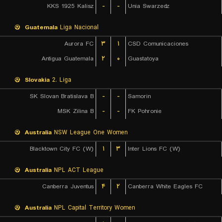
KKS 1925 Kalisz
-
-
Unia Swarzedz
Guatemala
Liga Nacional
Aurora FC
۳
۱
CSD Comunicaciones
Antigua Guatemala
۲
۰
Guastatoya
Slovakia
2. Liga
SK Slovan Bratislava B
-
-
Samorin
MSK Zilina B
-
-
FK Pohronie
Australia
NSW League One Women
Blacktown City FC (W)
۱
۳
Inter Lions FC (W)
Australia
NPL ACT League
Canberra Juventus
۴
۲
Canberra White Eagles FC
Australia
NPL Capital Territory Women