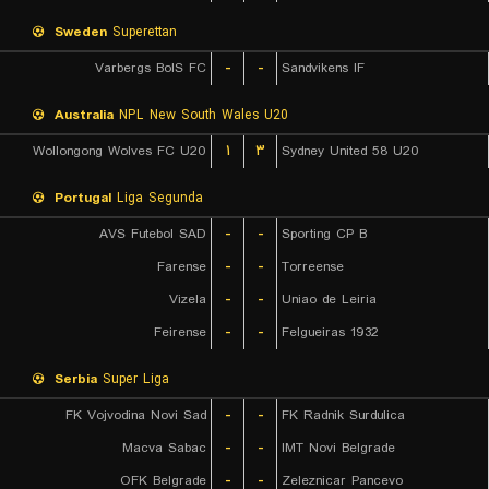
Sweden
Superettan
Varbergs BoIS FC
-
-
Sandvikens IF
Australia
NPL New South Wales U20
Wollongong Wolves FC U20
۱
۳
Sydney United 58 U20
Portugal
Liga Segunda
AVS Futebol SAD
-
-
Sporting CP B
Farense
-
-
Torreense
Vizela
-
-
Uniao de Leiria
Feirense
-
-
Felgueiras 1932
Serbia
Super Liga
FK Vojvodina Novi Sad
-
-
FK Radnik Surdulica
Macva Sabac
-
-
IMT Novi Belgrade
OFK Belgrade
-
-
Zeleznicar Pancevo