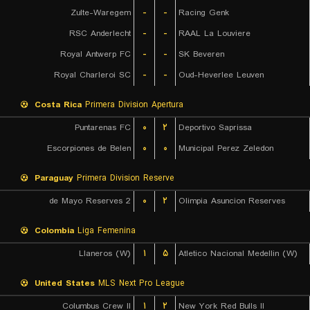
Zulte-Waregem
-
-
Racing Genk
RSC Anderlecht
-
-
RAAL La Louviere
Royal Antwerp FC
-
-
SK Beveren
Royal Charleroi SC
-
-
Oud-Heverlee Leuven
Costa Rica
Primera Division Apertura
Puntarenas FC
۰
۲
Deportivo Saprissa
Escorpiones de Belen
۰
۰
Municipal Perez Zeledon
Paraguay
Primera Division Reserve
2 de Mayo Reserves
۰
۲
Olimpia Asuncion Reserves
Colombia
Liga Femenina
Llaneros (W)
۱
۵
Atletico Nacional Medellin (W)
United States
MLS Next Pro League
Columbus Crew II
۱
۲
New York Red Bulls II