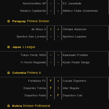
Novorizontino SP
-
-
EC Juventude
Nautico Capibaribe
-
-
Atletico Clube Goianiense
Paraguay
Primera Division
2 de Mayo
۱
۰
Olimpia Asuncion
Sportivo San Lorenzo
-
-
Sportivo Luqueno
Japan
J League
Tokyo Verdy 1969
-
-
Kawasaki Frontale
V-Varen Nagasaki
-
-
Kyoto Purple Sanga
Colombia
Primera A
Fortaleza FC
۲
۰
Cucuta Deportivo
Deportes Tolima
۲
۱
Inter Bogota
Deportivo Pasto
۰
۲
Deportivo Cali
Bolivia
Division Profesional