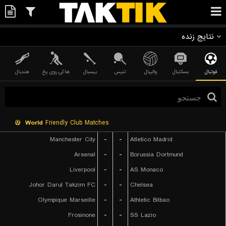
نتایج زنده
فوتبال
بسکتبال
والیبال
تنیس
بیسبال
هاکی روی یخ
هندبال
World
Friendly Club Matches
Manchester City
-
-
Atletico Madrid
Arsenal
-
-
Borussia Dortmund
Liverpool
-
-
AS Monaco
Johor Darul Takzim FC
-
-
Chelsea
Olympique Marseille
-
-
Athletic Bilbao
Frosinone
-
-
SS Lazio