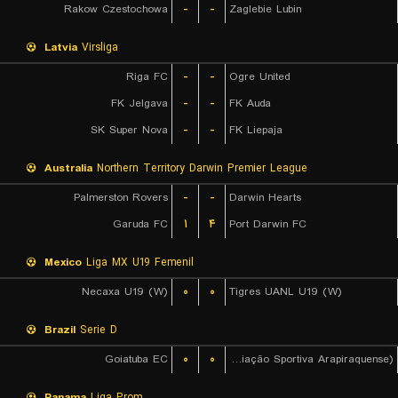
Rakow Czestochowa
-
-
Zaglebie Lubin
Latvia
Virsliga
Riga FC
-
-
Ogre United
FK Jelgava
-
-
FK Auda
SK Super Nova
-
-
FK Liepaja
Australia
Northern Territory Darwin Premier League
Palmerston Rovers
-
-
Darwin Hearts
Garuda FC
۱
۴
Port Darwin FC
Mexico
Liga MX U19 Femenil
Necaxa U19 (W)
۰
۰
Tigres UANL U19 (W)
Brazil
Serie D
Goiatuba EC
۰
۰
ASA (Agremiação Sportiva Arapiraquense)
Panama
Liga Prom