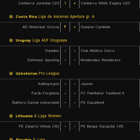
Canberra Juventus U23
۱
۰
Canberra White Eagles U23
Costa Rica
Liga de Ascenso Apertura gr. A
AD Municipal Grecia
۲
۰
Quepos Cambute
Uruguay
Liga AUF Uruguaya
Danubio
-
-
Club Atletico Cerro
Defensor Sporting
-
-
Montevideo Wanderers
Uzbekistan
Pro League
Kattaqorgon
-
-
Jayxun
Fardu Ferghana
-
-
FC Pakhtakor Tashkent II
Bukhoro Davlat Universiteti
-
-
FK Gazalkent
Lithuania
A Lyga Women
FK Zalgiris Vilnius (W)
-
-
FK Banga Gargzdai (W)
Slovakia
3. Liga