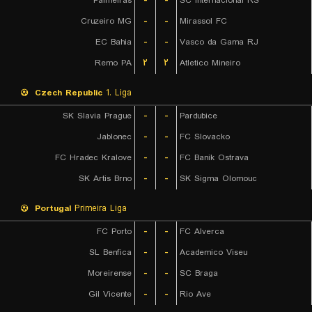
Palmeiras
-
-
SC Internacional RS
Cruzeiro MG
-
-
Mirassol FC
EC Bahia
-
-
Vasco da Gama RJ
Remo PA
۲
۲
Atletico Mineiro
Czech Republic
1. Liga
SK Slavia Prague
-
-
Pardubice
Jablonec
-
-
FC Slovacko
FC Hradec Kralove
-
-
FC Banik Ostrava
SK Artis Brno
-
-
SK Sigma Olomouc
Portugal
Primeira Liga
FC Porto
-
-
FC Alverca
SL Benfica
-
-
Academico Viseu
Moreirense
-
-
SC Braga
Gil Vicente
-
-
Rio Ave