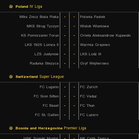
Poland
IV Liga
Mlks Znicz Biala Piska
-
-
Polonia Paslek
MKS Strug Tyczyn
-
-
Wislok Wisniowa
KS Pomorzanin Torun
-
-
Orleta Aleksandrow Kujawski
LKS 1926 Lomza II
-
-
Warmia Grajewo
LZS Justynow
-
-
LKS Lodz III
Radunia Stezyca
-
-
Gryf Wejherowo
Switzerland
Super League
FC Lugano
-
-
FC Zurich
FC Sion Sitten
-
-
FC Vaduz
FC Basel
-
-
FC Thun
FC St. Gallen
-
-
FC Luzern
Bosnia and Herzegovina
Premier Liga
HSK Zrinjski Mostar
-
-
NK Celik Zenica