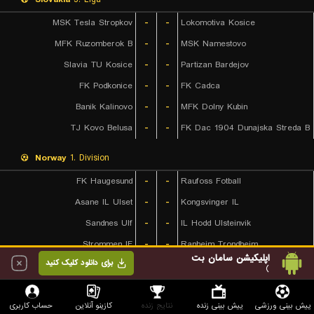
MSK Tesla Stropkov
-
-
Lokomotiva Kosice
MFK Ruzomberok B
-
-
MSK Namestovo
Slavia TU Kosice
-
-
Partizan Bardejov
FK Podkonice
-
-
FK Cadca
Banik Kalinovo
-
-
MFK Dolny Kubin
TJ Kovo Belusa
-
-
FK Dac 1904 Dunajska Streda B
Norway
1. Division
FK Haugesund
-
-
Raufoss Fotball
Asane IL Ulset
-
-
Kongsvinger IL
Sandnes Ulf
-
-
IL Hodd Ulsteinvik
Strommen IF
-
-
Ranheim Trondheim
اپلیکیشن سامان بت
برای دانلود کلیک کنید
Stromsgodset IF
-
-
Egersund IK
)
Sogndal IL
-
-
Bryne FK
پیش بینی ورزشی
پیش بینی زنده
نتایج زنده
کازینو آنلاین
حساب کاربری