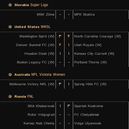
Slovakia
Super Liga
MSK Zilina
-
-
MFK Skalica
United States
NWSL
Washington Spirit (W)
۳
۴
North Carolina Courage (W)
Denver Summit FC (W)
۲
۱
Utah Royals (W)
Houston Dash (W)
۱
۱
Kansas City Current (W)
Boston Legacy FC (W)
-
-
Portland Thorns (W)
Australia
NPL Victoria Women
Melbourne Victory NPL (W)
۳
۱
Spring Hills FC (W)
Russia
FNL
SKA Khabarovsk
۱
۳
Spartak Kostroma
Rotor Volgograd
-
-
FC Chelyabinsk
Kamaz Nab Chelny
-
-
Volga Ulyanovsk