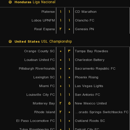
Honduras
Liga Nacional
Platense
۱
۱
CD Marathon
Lobos UPNFM
۱
۱
Olancho FC
Real Espana
۲
۰
Genesis PN
United States
USL Championship
Orange County SC
۰
۳
Tampa Bay Rowdies
Loudoun United FC
۰
۱
Charleston Battery
Pittsburgh Riverhounds
۰
۰
Sacramento Republic FC
Lexington SC
۱
۰
Phoenix Rising
Miami FC
۰
۱
Las Vegas Lights
Louisville City FC
۱
۱
San Antonio FC
Monterey Bay
۲
۵
New Mexico United
Rhode Island
۲
۰
Colorado Springs Switchbacks FC
El Paso Locomotive FC
۱
۰
Oakland Roots SC
Tulsa Roughnecks FC
۰
۱
Detroit City FC