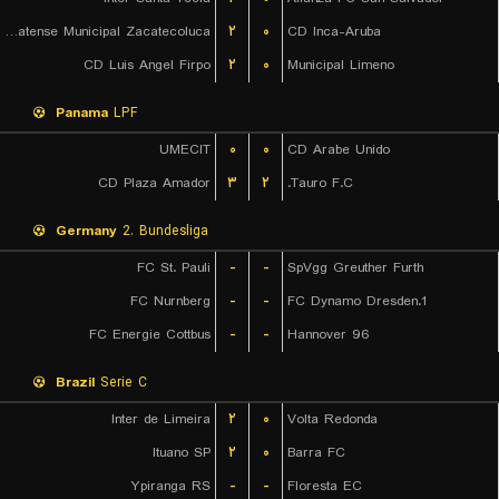
CD Platense Municipal Zacatecoluca
۲
۰
CD Inca-Aruba
CD Luis Angel Firpo
۲
۰
Municipal Limeno
Panama
LPF
UMECIT
۰
۰
CD Arabe Unido
CD Plaza Amador
۳
۲
Tauro F.C.
Germany
2. Bundesliga
FC St. Pauli
-
-
SpVgg Greuther Furth
FC Nurnberg
-
-
1.FC Dynamo Dresden
FC Energie Cottbus
-
-
Hannover 96
Brazil
Serie C
Inter de Limeira
۲
۰
Volta Redonda
Ituano SP
۲
۰
Barra FC
Ypiranga RS
-
-
Floresta EC