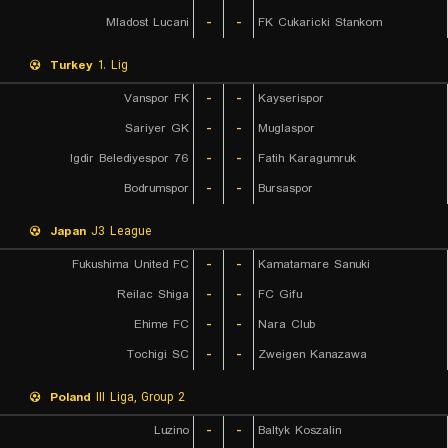
Mladost Lucani
-
-
FK Cukaricki Stankom
Turkey
1. Lig
Vanspor FK
-
-
Kayserispor
Sariyer GK
-
-
Muglaspor
76 Igdir Belediyespor
-
-
Fatih Karagumruk
Bodrumspor
-
-
Bursaspor
Japan
J3 League
Fukushima United FC
-
-
Kamatamare Sanuki
Reilac Shiga
-
-
FC Gifu
Ehime FC
-
-
Nara Club
Tochigi SC
-
-
Zweigen Kanazawa
Poland
III Liga, Group 2
Luzino
-
-
Baltyk Koszalin