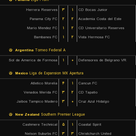
Herrera Reserves
۳
۱
CD Bocas Junior
Panama City FC
۲
۲
Academia Costa del Este
Mario Mendez FC
۱
۲
CD Universitario Reserves
Bambanes FC
۱
۲
Vista Hermosa FC
Argentina
Torneo Federal A
Sol de America de Formosa
۱
۰
Defensores de Belgrano VR
Mexico
Liga de Expansion MX Apertura
Atletico Morelia
۴
۱
Cancun FC
Venados Merida FC
۳
۲
CD Tapatio
Jaibos Tampico Madero
۳
۰
Cruz Azul Hidalgo
New Zealand
Southern Premier League
Cashmere Technical
۵
۱
Coastal Spirit
Nelson Suburbs FC
۳
۳
Christchurch United