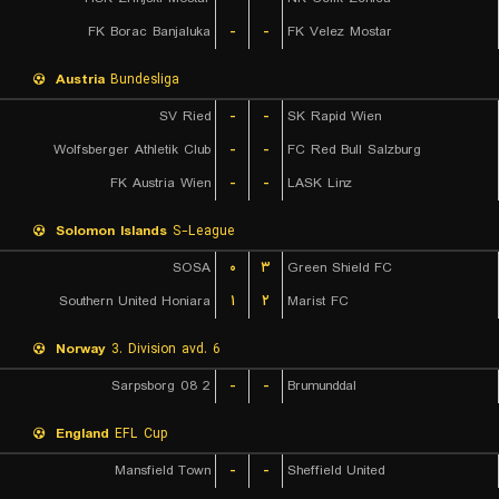
FK Borac Banjaluka
-
-
FK Velez Mostar
Austria
Bundesliga
SV Ried
-
-
SK Rapid Wien
Wolfsberger Athletik Club
-
-
FC Red Bull Salzburg
FK Austria Wien
-
-
LASK Linz
Solomon Islands
S-League
SOSA
۰
۳
Green Shield FC
Southern United Honiara
۱
۲
Marist FC
Norway
3. Division avd. 6
Sarpsborg 08 2
-
-
Brumunddal
England
EFL Cup
Mansfield Town
-
-
Sheffield United