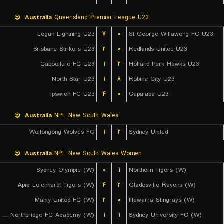
Australia
Queensland Premier League U23
Logan Lightning U23
۷
۰
St George Willawong FC U23
Brisbane Strikers U23
۲
۰
Redlands United U23
Caboolture FC U23
۱
۲
Holland Park Hawks U23
North Star U23
۱
۸
Robina City U23
Ipswich FC U23
۴
۰
Capalaba U23
Australia
NPL New South Wales
Wollongong Wolves FC
۱
۲
Sydney United
Australia
NPL New South Wales Women
Sydney Olympic (W)
۰
۱
Northern Tigers (W)
Apia Leichhardt Tigers (W)
۴
۲
Gladesville Ravens (W)
Manly United FC (W)
۲
۰
Illawarra Stingrays (W)
Bulls Northbridge FC Academy (W)
۱
۱
Sydney University FC (W)