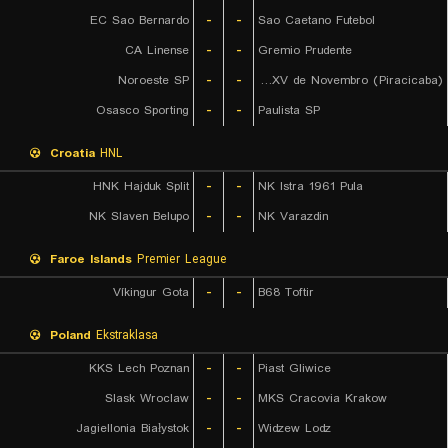
EC Sao Bernardo
-
-
Sao Caetano Futebol
CA Linense
-
-
Gremio Prudente
Noroeste SP
-
-
EC XV de Novembro (Piracicaba)
Osasco Sporting
-
-
Paulista SP
Croatia
HNL
HNK Hajduk Split
-
-
NK Istra 1961 Pula
NK Slaven Belupo
-
-
NK Varazdin
Faroe Islands
Premier League
Víkingur Gota
-
-
B68 Toftir
Poland
Ekstraklasa
KKS Lech Poznan
-
-
Piast Gliwice
Slask Wroclaw
-
-
MKS Cracovia Krakow
Jagiellonia Białystok
-
-
Widzew Lodz