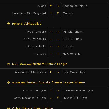
Aucas
۳
۰
Leones Del Norte
Barcelona SC Guayaquil
۱
۲
Macara
Finland
Veikkausliiga
Ilves Tampere
-
-
IFK Mariehamn
KuPS Palloseura
-
-
FC TPS Turku
FC Inter Turku
-
-
FC Lahti
AC Oulu
-
-
HJK Helsinki
New Zealand
Northern Premier League
Auckland FC Reserves
۲
۰
East Coast Bays
Australia
Western Australia Premier League Women
Sorrento FC (W)
۱
۰
Perth Redstar FC (W)
UWA-Nedlands FC (W)
۰
۲
Hyundai NTC (W)
China
Chinese Super League