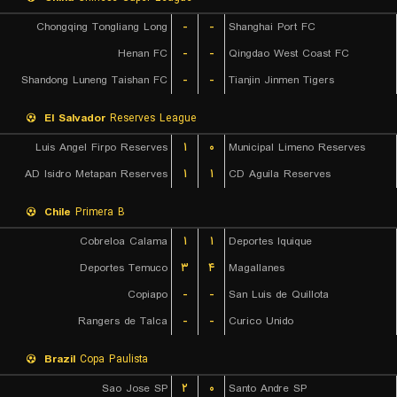
Chongqing Tongliang Long
-
-
Shanghai Port FC
Henan FC
-
-
Qingdao West Coast FC
Shandong Luneng Taishan FC
-
-
Tianjin Jinmen Tigers
El Salvador
Reserves League
Luis Angel Firpo Reserves
۱
۰
Municipal Limeno Reserves
AD Isidro Metapan Reserves
۱
۱
CD Aguila Reserves
Chile
Primera B
Cobreloa Calama
۱
۱
Deportes Iquique
Deportes Temuco
۳
۴
Magallanes
Copiapo
-
-
San Luis de Quillota
Rangers de Talca
-
-
Curico Unido
Brazil
Copa Paulista
Sao Jose SP
۲
۰
Santo Andre SP