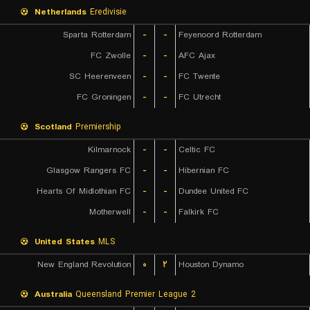
Netherlands
Eredivisie
Sparta Rotterdam
-
-
Feyenoord Rotterdam
FC Zwolle
-
-
AFC Ajax
SC Heerenveen
-
-
FC Twente
FC Groningen
-
-
FC Utrecht
Scotland
Premiership
Kilmarnock
-
-
Celtic FC
Glasgow Rangers FC
-
-
Hibernian FC
Hearts Of Midlothian FC
-
-
Dundee United FC
Motherwell
-
-
Falkirk FC
United States
MLS
New England Revolution
۰
۲
Houston Dynamo
Australia
Queensland Premier League 2