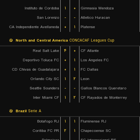
Instituto de Cordoba
۱
۰
Gimnasia Mendoza
San Lorenzo
-
-
Atletico Huracan
CA Independiente Avellaneda
۰
۱
Platense
North and Central America
CONCACAF Leagues Cup
Real Salt Lake
۴
۰
CF Atlante
Deportivo Toluca FC
۰
۱
Los Angeles FC
CD Chivas de Guadalajara
۰
۱
FC Dallas
Orlando City SC
۱
۲
Leon
Seattle Sounders
-
-
Gallos Blancos Queretaro
Inter Miami CF
۱
۲
CF Rayados de Monterrey
Brazil
Serie A
Botafogo RJ
۱
۱
Fluminense RJ
Coritiba FC PR
۲
۱
Chapecoense SC