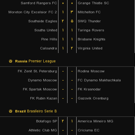
Samford Rangers FC
۰
۰
Grange Thistle SC
Moreton City Excelsior FC 2
۱
۳
Mitchelton FC
Southside Eagles
۲
۵
SWQ Thunder
Souths United
۱
۱
Taringa Rovers
Pine Hills
۱
۱
Brisbane Knights
Caloundra
۱
۲
Virginia United
Russia
Premier League
FK Zenit St. Petersburg
-
-
Rodina Moscow
Dynamo Moscow
-
-
FC Dynamo Makhachkala
FK Spartak Moscow
-
-
FK Krasnodar
FK Rubin Kazan
-
-
Gazovik Orenburg
Brazil
Brasileiro Serie B
Botafogo SP
۲
۱
America Mineiro MG
Athletic Club MG
-
-
Criciuma EC