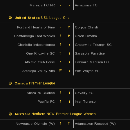
Maringa FC PR
-
-
Amazonas FC
United States
USL League One
Portland Hearts of Pine
۰
۲
Corpus Christi
Chattanooga Red Wolves
۱
۳
Union Omaha
Charlotte Independence
۱
۰
Greenville Triumph SC
One Knoxville SC
۲
۱
Sarasota Paradise
Athletic Club Boise
۲
۱
Forward Madison FC
Antelope Valley Alta
۳
۰
Fort Wayne FC
Canada
Premier League
Supra du Quebec
۱
۱
Cavalry FC
Pacific FC
۱
۱
Inter Toronto
Australia
Northern NSW Premier League Women
Newcastle Olympic (W)
۱
۲
Adamstown Rosebud (W)