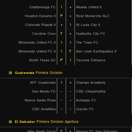
Chattanooga FC
۱
۰
Atlanta United II
Houston Dynamo II
۳
۰
Real Monarchs SLC
Colorado Rapids II
۰
۱
St Louis City II
Carolina Core
۲
۰
Huntsville City FC
Minnesota United FC II
۱
۱
The Town FC
Minnesota United FC II
۱
۲
San Jose Earthquakes II
North Texas SC
۳
۱
Tacoma Defiance
Guatemala
Primera Division
AFF Guatemala
۱
۰
Champs Academy
San Benito FC
-
-
CSD Chiquimulilla
Nueva Santa Rosa
-
-
Achuapa FC
CSD Amatitlan
-
-
Quiche FC
El Salvador
Primera Division Apertura
Inter Santa Tecla
۲
۰
Alianza FC San Salvador