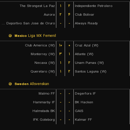
The Strongest La Paz
۱
۲
Independiente Petrolero
Aurora
۲
۴
Club Bolivar
GV Club Deportivo San Jose de Oruro
-
-
Always Ready
Mexico
Liga MX Femenil
Club America (W)
۱۰
۰
Cruz Azul (W)
Monterrey (W)
۳
۱
Atlante (W)
Necaxa (W)
۱
۲
Unam Pumas (W)
Queretaro (W)
۱
۲
Santos Laguna (W)
Sweden
Allsvenskan
Malmo FF
-
-
Degerfors IF
Hammarby IF
-
-
BK Hacken
Halmstads BK
-
-
GAIS
IFK Goteborg
-
-
Kalmar FF